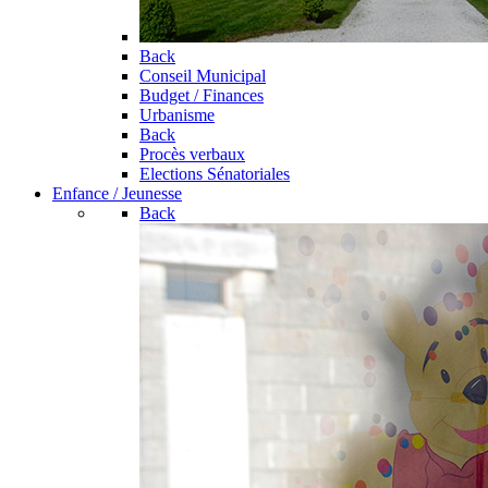
Back
Conseil Municipal
Budget / Finances
Urbanisme
Back
Procès verbaux
Elections Sénatoriales
Enfance / Jeunesse
Back