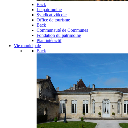
Back
Le patrimoine
Syndicat viticole
Office de tourisme
Back
Communauté de Communes
Fondation du patrimoine
Plan intéractif
Vie municipale
Back