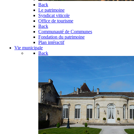
Back
Le patrimoine
Syndicat viticole
Office de tourisme
Back
Communauté de Communes
Fondation du patrimoine
Plan intéractif
Vie municipale
Back