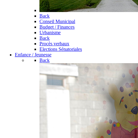
Back
Conseil Municipal
Budget / Finances
Urbanisme
Back
Procès verbaux
Elections Sénatoriales
Enfance / Jeunesse
Back