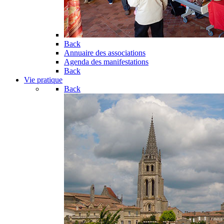
Back
Annuaire des associations
Agenda des manifestations
Back
Vie pratique
Back