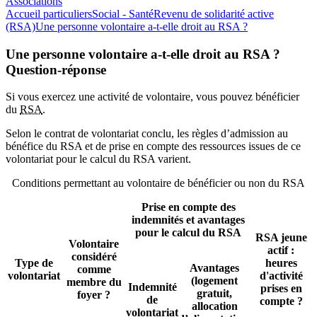
Associations
Accueil particuliers
Social - Santé
Revenu de solidarité active
(RSA)
Une personne volontaire a-t-elle droit au RSA ?
Une personne volontaire a-t-elle droit au RSA ?
Question-réponse
Si vous exercez une activité de volontaire, vous pouvez bénéficier
du
RSA
.
Selon le contrat de volontariat conclu, les règles d’admission au
bénéfice du RSA et de prise en compte des ressources issues de ce
volontariat pour le calcul du RSA varient.
Conditions permettant au volontaire de bénéficier ou non du RSA
Prise en compte des
indemnités et avantages
pour le calcul du RSA
RSA jeune
Volontaire
actif :
considéré
Type de
heures
Avantages
comme
volontariat
d'activité
(logement
membre du
Indemnité
prises en
gratuit,
foyer ?
de
compte ?
allocation
volontariat