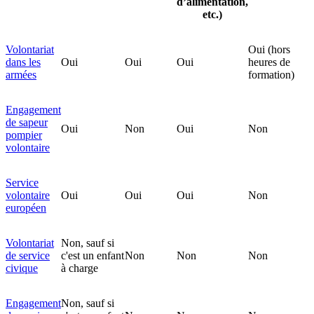
d’alimentation,
etc.)
Volontariat
Oui (hors
dans les
Oui
Oui
Oui
heures de
armées
formation)
Engagement
de sapeur
Oui
Non
Oui
Non
pompier
volontaire
Service
volontaire
Oui
Oui
Oui
Non
européen
Volontariat
Non, sauf si
de service
c'est un enfant
Non
Non
Non
civique
à charge
Engagement
Non, sauf si