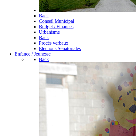
Back
Conseil Municipal
Budget / Finances
Urbanisme
Back
Procès verbaux
Elections Sénatoriales
Enfance / Jeunesse
Back