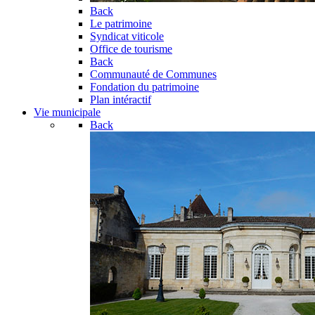
Back
Le patrimoine
Syndicat viticole
Office de tourisme
Back
Communauté de Communes
Fondation du patrimoine
Plan intéractif
Vie municipale
Back