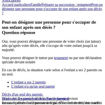
Associations
Accueil particuliers
Famille
Préparer sa succession : testament
Peut-on
désigner une personne pour s'occuper de son enfant après son décès
?
Peut-on désigner une personne pour s'occuper de
son enfant après son décès ?
Question-réponse
Oui, vous pouvez désigner une personne de votre choix (un tuteur)
afin qu'après votre décès, elle s'occupe de votre enfant jusqu'à sa
majorité.
Vous pouvez désigner le
tuteur
par
testament
ou par une déclaration
spéciale devant notaire
En cas de décès, la situation varie selon si l'enfant a ses 2 parents ou
un seul.
L'enfant a ses 2 parents
L'enfant n'a qu'un seul parent
Décès d'un seul des parents
Si un seul des parents décède, l'autre parent devient
Décès des 2 parents lors du même événement
automatiquement administrateur légal. S'il craint de décéder avant la
En cas de décès des 2 parents lors du même événement, une tutelle