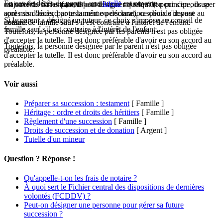
En cas de décès du parent, une
tutelle
est ouverte.
majorité de son enfant, il peut désigner quelqu'un pour s'en occuper
est ouverte. Si les parents ont désigné un tuteur (en principe, ils se
après son décès, par testament ou déclaration spéciale devant
sont mis d'accord pour la même personne), ce choix s'impose au
Si le parent a désigné un tuteur, ce choix s'impose au
conseil de
notaire.
conseil de famille sauf s'il est contraire à l'intérêt de l'enfant.
famille
sauf s'il est contraire à l'intérêt de l'enfant.
Toutefois, la personne désignée par les parents n'est pas obligée
d'accepter la tutelle. Il est donc préférable d'avoir eu son accord au
Toutefois, la personne désignée par le parent n'est pas obligée
préalable.
d'accepter la tutelle. Il est donc préférable d'avoir eu son accord au
préalable.
Voir aussi
Préparer sa succession : testament
[ Famille ]
Héritage : ordre et droits des héritiers
[ Famille ]
Règlement d'une succession
[ Famille ]
Droits de succession et de donation
[ Argent ]
Tutelle d'un mineur
Question ? Réponse !
Qu'appelle-t-on les frais de notaire ?
À quoi sert le Fichier central des dispositions de dernières
volontés (FCDDV) ?
Peut-on désigner une personne pour gérer sa future
succession ?