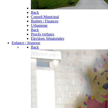
Back
Conseil Municipal
Budget / Finances
Urbanisme
Back
Procès verbaux
Elections Sénatoriales
Enfance / Jeunesse
Back