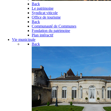
Back
Le patrimoine
Syndicat viticole
Office de tourisme
Back
Communauté de Communes
Fondation du patrimoine
Plan intéractif
Vie municipale
Back