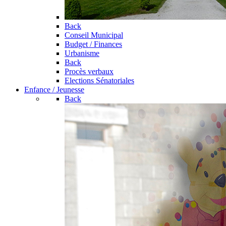
Back
Conseil Municipal
Budget / Finances
Urbanisme
Back
Procès verbaux
Elections Sénatoriales
Enfance / Jeunesse
Back