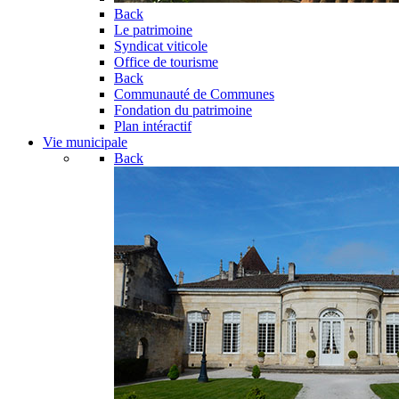
Back
Le patrimoine
Syndicat viticole
Office de tourisme
Back
Communauté de Communes
Fondation du patrimoine
Plan intéractif
Vie municipale
Back