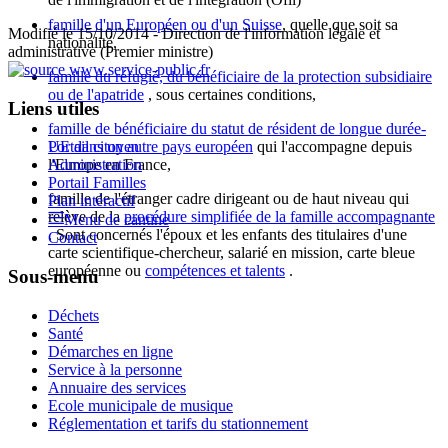
famille d'un Européen ou d'un Suisse
, quelle que soit sa
Modifié le 15/10/2014 - Direction de l'information légale et
nationalité,
administrative (Premier ministre)
famille du réfugié, du bénéficiaire de la protection subsidiaire
ou de l'apatride
, sous certaines conditions,
Liens utiles
famille de bénéficiaire du statut de résident de longue durée-
Portail citoyen
UE dans un autre pays européen
qui l'accompagne depuis
Administration
l'Europe en France,
Portail Familles
famille de l'étranger cadre dirigeant ou de haut niveau qui
Plan intéractif
relève de la
procédure simplifiée de la famille accompagnante
Menu de cantine
. Sont concernés l'époux et les enfants des titulaires d'une
Contact
carte
scientifique-chercheur, salarié en mission, carte bleue
européenne
ou
compétences et talents
.
Sous-menu
Déchets
Santé
Démarches en ligne
Service à la personne
Annuaire des services
Ecole municipale de musique
Réglementation et tarifs du stationnement