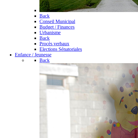
Back
Conseil Municipal
Budget / Finances
Urbanisme
Back
Procès verbaux
Elections Sénatoriales
Enfance / Jeunesse
Back