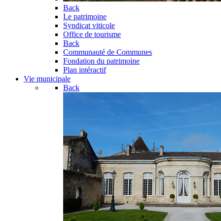
Back
Le patrimoine
Syndicat viticole
Office de tourisme
Back
Communauté de Communes
Fondation du patrimoine
Plan intéractif
Vie municipale
Back