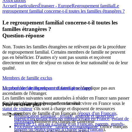
Associations
Accueil particuliers
Étranger - Europe
Regroupement familial
Le
regroupement familial concerne-t-il toutes les familles étrangères ?
Le regroupement familial concerne-t-il toutes les
familles étrangères ?
Question-réponse
Non. Toutes les familles étrangères ne relèvent pas de la procédure
de regroupement familial. Certains membres de famille ne peuvent
pas en bénéficier. D'autres n'y sont pas soumis et reçoivent
directement un titre de séjour en raison de leur nationalité ou de leur
qualité.
Membres de famille exclus
La
Membres de famille relevant d'autres procédures
procédure de regroupement familial
ne s'applique pas aux
ascendants
de l'étranger.
Les familles suivantes sont autorisées à résider en France sans passer
Ces derniers peuvent éventuellement venir vivre en France sous le
par la procédure de regroupement familial :
Pour en savoir plus
statut de visiteur
s'ils sont à charge et disposent de ressources
membres de famille d'un Français (
époux d'un Français,
suffisantes.
Réunification familiale : réfugié, apatride et protection
parent d'un enfant français mineur vivant en France
,
enfant de
subsidiaire
Ministère en charge de l'intérieur
moins de 21 ans ou à charge d'un Français, parents, grands-
Procédure simplifiée "famille accompagnante"
Office français
parents ou beaux-parents à charge d'un Français
),
de l'immigration et de l'intégration (Ofii)