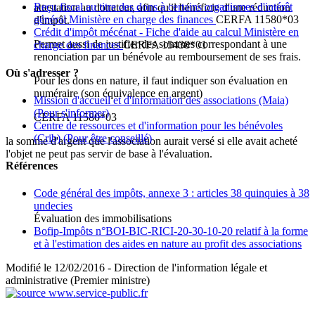
Reçu fiscal au titre des dons à certains organismes d'intérêt
attestation au donateur, afin qu'il bénéficie d'une réduction
général Ministère en charge des finances
CERFA 11580*03
d'impôt.
Crédit d'impôt mécénat - Fiche d'aide au calcul Ministère en
Permet aussi de justifier des sommes correspondant à une
charge des finances
CERFA 15438*01
renonciation par un bénévole au remboursement de ses frais.
Où s'adresser ?
Pour les dons en nature, il faut indiquer son évaluation en
numéraire (son équivalence en argent)
Mission d'accueil et d'information des associations (Maia)
(Pour s'informer)
CERFA 11580*03
Centre de ressources et d'information pour les bénévoles
(Crib)
(Pour être conseillé)
la somme d'argent que l'association aurait versé si elle avait acheté
l'objet ne peut pas servir de base à l'évaluation.
Références
Code général des impôts, annexe 3 : articles 38 quinquies à 38
undecies
Évaluation des immobilisations
Bofip-Impôts n°BOI-BIC-RICI-20-30-10-20 relatif à la forme
et à l'estimation des aides en nature au profit des associations
Modifié le 12/02/2016 - Direction de l'information légale et
administrative (Premier ministre)