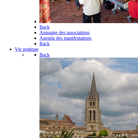
Back
Annuaire des associations
Agenda des manifestations
Back
Vie pratique
Back