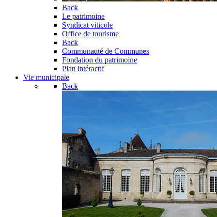
Back
Le patrimoine
Syndicat viticole
Office de tourisme
Back
Communauté de Communes
Fondation du patrimoine
Plan intéractif
Vie municipale
Back