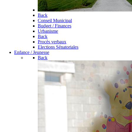
Back
Conseil Municipal
Budget / Finances
Urbanisme
Back
Procès verbaux
Elections Sénatoriales
Enfance / Jeunesse
Back