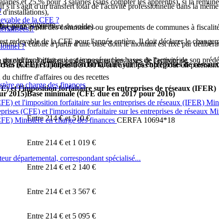
alariés et
25 %
pour 3 salariés (sans compter les apprentis), si la rémunér
f s'il s'agit d'un transfert total de l'activité professionnelle dans la m
?
d'installations),
edevable de la CFE ?
e l'année suivante.
bre pour le paiement du solde).
 perçue au profit des communes ou groupements de communes à fiscalité
érialisées ?
ui est redevable de la CFE pour l'année entière. Il doit déclarer le chang
minimum est établie à partir d'une base dont le montant est fixé par déli
sionnel ?
e nouvel exploitant qui est imposé sur les bases de l'activité de son préd
u chiffre d'affaires ou des recettes hors taxes de l'entreprise.
ises (CFE) et l'imposition forfaitaire sur les entreprises de réseaux
e d'un montant supérieur à
3 000 €
, et n'ayant pas opté pour un paiemen
u chiffre d'affaires ou des recettes
stère en charge des finances
FE) et l'imposition forfaitaire sur les entreprises de réseaux (IFER)
ur 2015)
Base minimale (CFE due en 2017 pour 2016)
(CFE) et l'imposition forfaitaire sur les entreprises de réseaux (IFER) Mi
prises (CFE) et l'imposition forfaitaire sur les entreprises de réseaux M
Entre
214 €
et
510 €
(CFE) Ministère en charge des finances
CERFA 10694*18
Entre
214 €
et
1 019 €
ateur départemental, correspondant spécialisé...
Entre
214 €
et
2 140 €
Entre
214 €
et
3 567 €
Entre
214 €
et
5 095 €