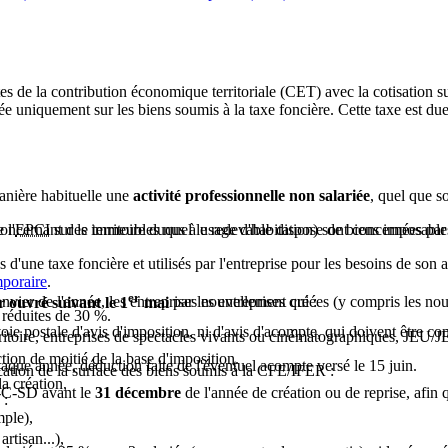
es de la contribution économique territoriale (CET) avec la cotisation s
basée uniquement sur les biens soumis à la taxe foncière. Cette taxe est 
anière habituelle une
activité professionnelle non salariée
, quel que so
 concernant des immeubles nus à usage d'habitation) sont concernées par
 l'
EPCI
sur le territoire duquel le redevable dispose de biens imposable
 d'une taxe foncière et utilisés par l'entreprise pour les besoins de son
.
poraire
.
er
 ouvré suivant le 1
nvier de l'année, les entreprises nouvellement créées (y compris les no
mai
par les entreprises qui :
t réduites de
30 %
.
ie postale d'avis d'imposition, ni d'avis d'acompte, qui doivent être con
toire, entreprises de spectacles vivants ou cinématographiques, JEU/J
tion de moitié de la base d'imposition.
aque année, déduction faite de l'éventuel acompte versé le 15 juin.
ation de la surface des biens soumis à la CFE/IFER :
la création,
7-C-SD avant le
31 décembre
de l'année de création ou de reprise, afin 
 :
mple),
rtisan...),