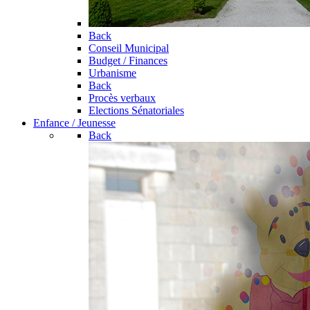
Back
Conseil Municipal
Budget / Finances
Urbanisme
Back
Procès verbaux
Elections Sénatoriales
Enfance / Jeunesse
Back