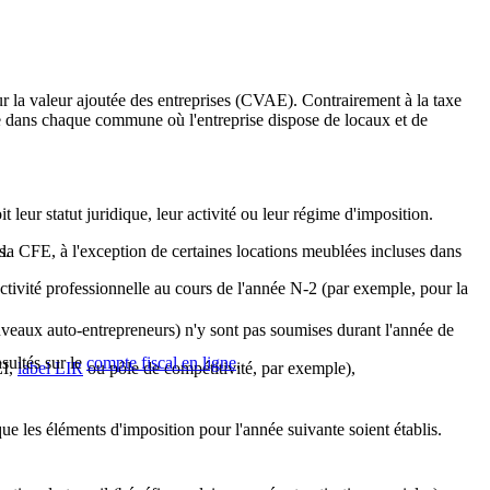
ur la valeur ajoutée des entreprises (CVAE). Contrairement à la taxe
due dans chaque commune où l'entreprise dispose de locaux et de
it leur statut juridique, leur activité ou leur régime d'imposition.
 la CFE, à l'exception de certaines locations meublées incluses dans
s.
 activité professionnelle au cours de l'année N-2 (par exemple, pour la
uveaux auto-entrepreneurs) n'y sont pas soumises durant l'année de
sultés sur le
compte fiscal en ligne
.
EI,
label LIR
ou pôle de compétitivité, par exemple),
que les éléments d'imposition pour l'année suivante soient établis.