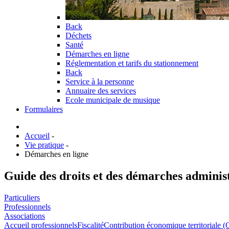
Back
Déchets
Santé
Démarches en ligne
Réglementation et tarifs du stationnement
Back
Service à la personne
Annuaire des services
Ecole municipale de musique
Formulaires
Accueil
-
Vie pratique
-
Démarches en ligne
Guide des droits et des démarches adminis
Particuliers
Professionnels
Associations
Accueil professionnels
Fiscalité
Contribution économique territoriale 