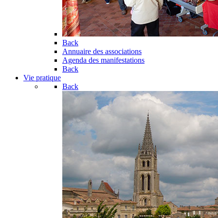
Back
Annuaire des associations
Agenda des manifestations
Back
Vie pratique
Back