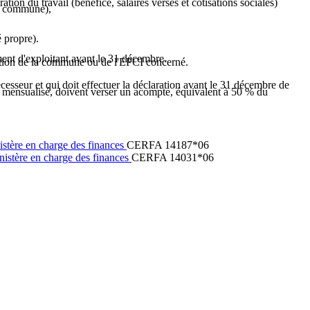
ation du travail (bénéfice, salaires versés et cotisations sociales)
ême commune),
 propre).
ement d'exploitant avant le 31 décembre.
bération de la commune ou de l'EPCI concerné.
écesseur et qui doit effectuer la déclaration avant le 31 décembre de
t mensualisé, doivent verser un acompte, équivalent à
50 %
du
nistère en charge des finances
CERFA 14187*06
inistère en charge des finances
CERFA 14031*06