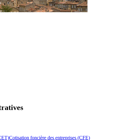
tratives
(CET)
Cotisation foncière des entreprises (CFE)