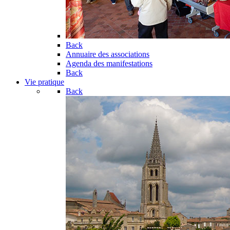
Back
Annuaire des associations
Agenda des manifestations
Back
Vie pratique
Back