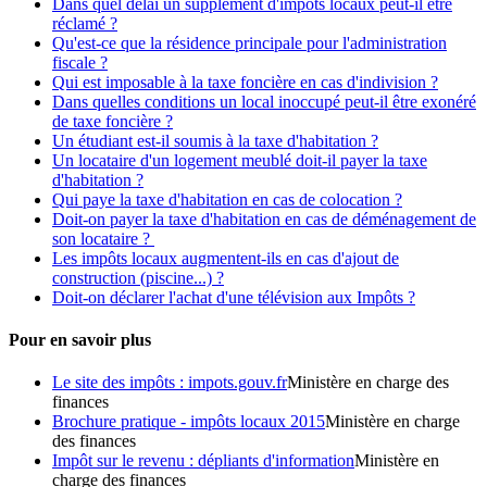
Dans quel délai un supplément d'impôts locaux peut-il être
réclamé ?
Qu'est-ce que la résidence principale pour l'administration
fiscale ?
Qui est imposable à la taxe foncière en cas d'indivision ?
Dans quelles conditions un local inoccupé peut-il être exonéré
de taxe foncière ?
Un étudiant est-il soumis à la taxe d'habitation ?
Un locataire d'un logement meublé doit-il payer la taxe
d'habitation ?
Qui paye la taxe d'habitation en cas de colocation ?
Doit-on payer la taxe d'habitation en cas de déménagement de
son locataire ?
Les impôts locaux augmentent-ils en cas d'ajout de
construction (piscine...) ?
Doit-on déclarer l'achat d'une télévision aux Impôts ?
Pour en savoir plus
Le site des impôts : impots.gouv.fr
Ministère en charge des
finances
Brochure pratique - impôts locaux 2015
Ministère en charge
des finances
Impôt sur le revenu : dépliants d'information
Ministère en
charge des finances