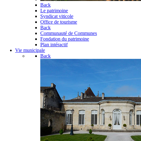
Back
Le patrimoine
Syndicat viticole
Office de tourisme
Back
Communauté de Communes
Fondation du patrimoine
Plan intéractif
Vie municipale
Back