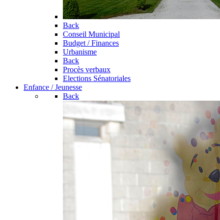
Back
Conseil Municipal
Budget / Finances
Urbanisme
Back
Procès verbaux
Elections Sénatoriales
Enfance / Jeunesse
Back