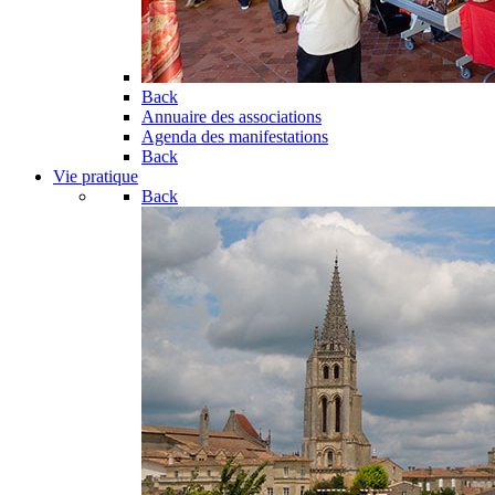
Back
Annuaire des associations
Agenda des manifestations
Back
Vie pratique
Back