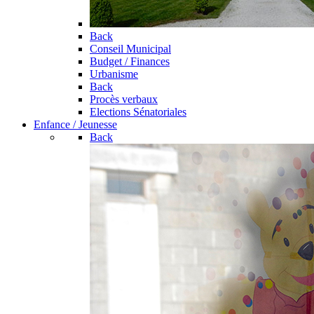
Back
Conseil Municipal
Budget / Finances
Urbanisme
Back
Procès verbaux
Elections Sénatoriales
Enfance / Jeunesse
Back