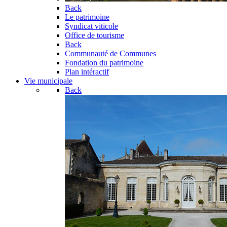
Back
Le patrimoine
Syndicat viticole
Office de tourisme
Back
Communauté de Communes
Fondation du patrimoine
Plan intéractif
Vie municipale
Back