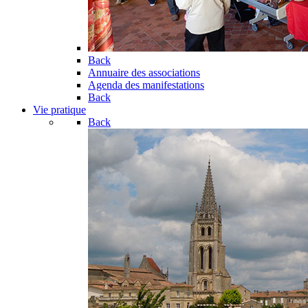
Back
Annuaire des associations
Agenda des manifestations
Back
Vie pratique
Back