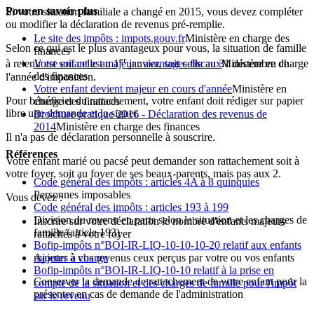
Pour en savoir plus
Si votre situation familiale a changé en 2015, vous devez compléter
ou modifier la déclaration de revenus pré-remplie.
Le site des impôts : impots.gouv.fr
Ministère en charge des
Selon ce qui est le plus avantageux pour vous, la situation de famille
finances
er
Votre enfant est majeur : avantages fiscaux
Ministère en charge
à retenir est soit celle au 1
janvier, soit celle au 31 décembre de
des finances
l'année d'imposition.
Votre enfant devient majeur en cours d'année
Ministère en
Pour bénéficier du rattachement, votre enfant doit rédiger sur papier
charge des finances
libre une demande et la signer.
Brochure pratique 2016 - Déclaration des revenus de
2014
Ministère en charge des finances
Il n'a pas de déclaration personnelle à souscrire.
Références
Votre enfant marié ou pacsé peut demander son rattachement soit à
votre foyer, soit au foyer de ses beaux-parents, mais pas aux 2.
Code général des impôts : articles 4A à 8 quinquies
Personnes imposables
Vous devez :
Code général des impôts : articles 193 à 199
Division du revenu en parts selon la situation et les charges de
Inscrire sur votre déclaration le nombre d'enfants majeurs
famille (article 193)
rattachés à votre foyer
Bofip-impôts n°BOI-IR-LIQ-10-10-10-20 relatif aux enfants
Ajouter à vos revenus ceux perçus par votre ou vos enfants
majeurs à charge
Bofip-impôts n°BOI-IR-LIQ-10-10 relatif à la prise en
Conserver la demande de rattachement de votre enfant pour la
compte de la situation et des charges de famille pour l'impôt
présenter en cas de demande de l'administration
sur le revenu