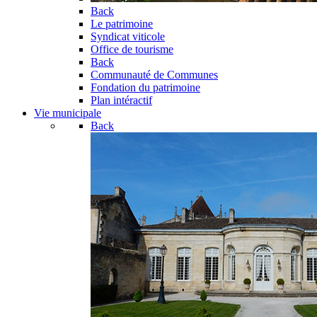
Back
Le patrimoine
Syndicat viticole
Office de tourisme
Back
Communauté de Communes
Fondation du patrimoine
Plan intéractif
Vie municipale
Back