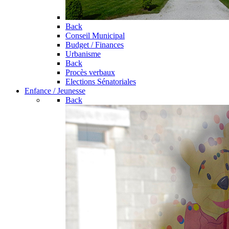
Back
Conseil Municipal
Budget / Finances
Urbanisme
Back
Procès verbaux
Elections Sénatoriales
Enfance / Jeunesse
Back