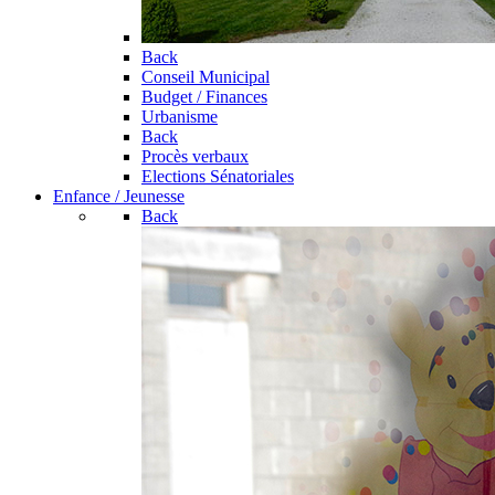
Back
Conseil Municipal
Budget / Finances
Urbanisme
Back
Procès verbaux
Elections Sénatoriales
Enfance / Jeunesse
Back