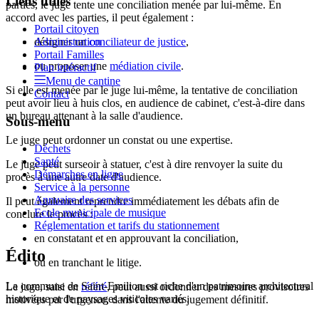
Liens utiles
parties, le juge tente une conciliation menée par lui-même. En
accord avec les parties, il peut également :
Portail citoyen
Administration
désigner un
conciliateur de justice
,
Portail Familles
ou proposer une
médiation civile
.
Plan intéractif
Menu de cantine
Si elle est menée par le juge lui-même, la tentative de conciliation
Contact
peut avoir lieu à huis clos, en audience de cabinet, c'est-à-dire dans
un bureau attenant à la salle d'audience.
Sous-menu
Le juge peut ordonner un constat ou une expertise.
Déchets
Santé
Le juge peut surseoir à statuer, c'est à dire renvoyer la suite du
Démarches en ligne
procès à une autre date d'audience.
Service à la personne
Annuaire des services
Il peut également reprendre immédiatement les débats afin de
Ecole municipale de musique
conclure le procès :
Réglementation et tarifs du stationnement
en constatant et en approuvant la conciliation,
Édito
ou en tranchant le litige.
La commune de Saint-Emilion est riche d'un patrimoine architectural
Le juge, saisi en
référé
, peut aussi ordonner des mesures provisoires
historique et de paysages viticoles variés.
motivées par l'urgence, dans l'attente du jugement définitif.