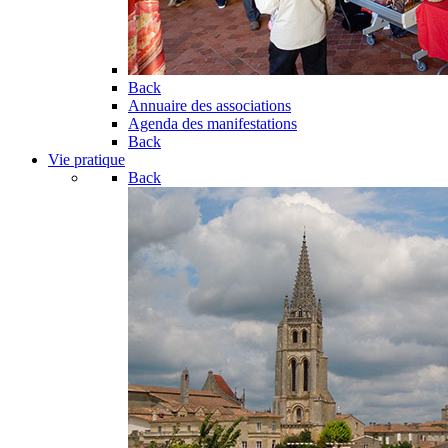
Back
Annuaire des associations
Agenda des manifestations
Back
Vie pratique
Back