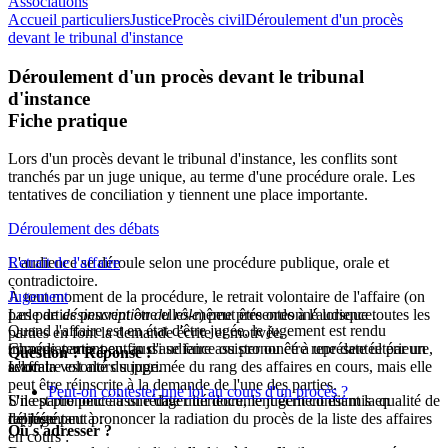
Associations
Accueil particuliers
Justice
Procès civil
Déroulement d'un procès
devant le tribunal d'instance
Déroulement d'un procès devant le tribunal
d'instance
Fiche pratique
Lors d'un procès devant le tribunal d'instance, les conflits sont
tranchés par un juge unique, au terme d'une procédure orale. Les
tentatives de conciliation y tiennent une place importante.
Déroulement des débats
L'audience se déroule selon une procédure publique, orale et
Retrait de l'affaire
contradictoire.
À tout moment de la procédure, le retrait volontaire de l'affaire (on
Jugement
Les parties peuvent être elles-même présentes à l'audience.
parle de
désinscription du rôle
) peut être ordonné lorsque toutes les
Quand l'affaire est en état d'être jugée, le jugement est rendu
parties en font la demande écrite et motivée.
Chaque partie peut aussi se faire assister ou être représentée par un
immédiatement en fin d'audience ou prononcé à une date ultérieure,
Question ? Réponse !
avocat.
L'affaire est alors supprimée du rang des affaires en cours, mais elle
selon la volonté du juge.
peut être réinscrite à la demande de l'une des parties.
Peut-on contester une loi au cours d'un procès ?
Une partie peut aussi rédiger un document écrit confiant la qualité de
S'il est prononcé à une date ultérieure, le jugement est mis
en
représentant à :
Le juge peut prononcer la radiation du procès de la liste des affaires
délibéré
.
Où s'adresser ?
en cours :