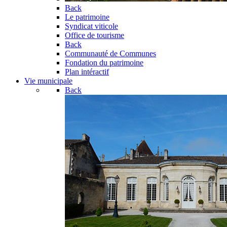
Back
Le patrimoine
Syndicat viticole
Office de tourisme
Back
Communauté de Communes
Fondation du patrimoine
Plan intéractif
Vie municipale
Back