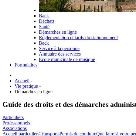
Back
Déchets
Santé
Démarches en ligne
Réglementation et tarifs du stationnement
Back
Service à la personne
Annuaire des services
Ecole municipale de musique
Formulaires
Accueil
-
Vie pratique
-
Démarches en ligne
Guide des droits et des démarches adminis
Particuliers
Professionnels
Associations
Accueil particuliers
Transports
Permis de conduire
Que faire si votre p