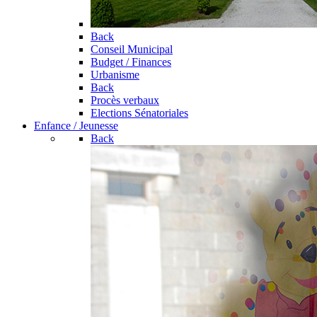
Back
Conseil Municipal
Budget / Finances
Urbanisme
Back
Procès verbaux
Elections Sénatoriales
Enfance / Jeunesse
Back