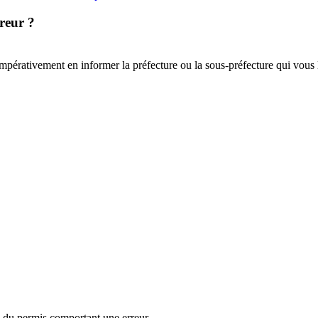
reur ?
impérativement en informer la préfecture ou la sous-préfecture qui vous
e du permis comportant une erreur,