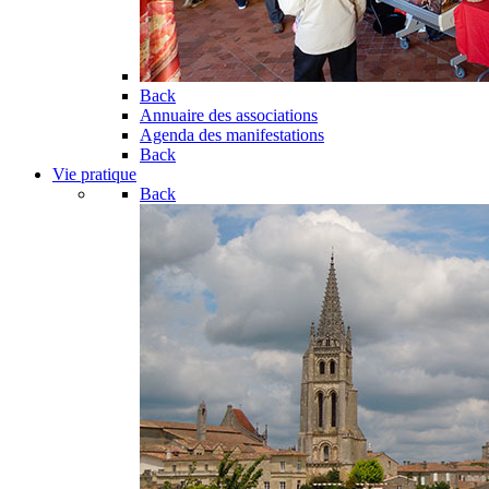
Back
Annuaire des associations
Agenda des manifestations
Back
Vie pratique
Back