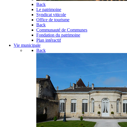
Back
Le patrimoine
Syndicat viticole
Office de tourisme
Back
Communauté de Communes
Fondation du patrimoine
Plan intéractif
Vie municipale
Back