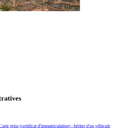
tratives
Carte grise (certificat d'immatriculation) : hériter d'un véhicule