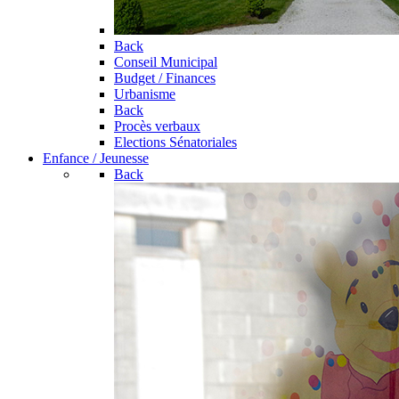
Back
Conseil Municipal
Budget / Finances
Urbanisme
Back
Procès verbaux
Elections Sénatoriales
Enfance / Jeunesse
Back