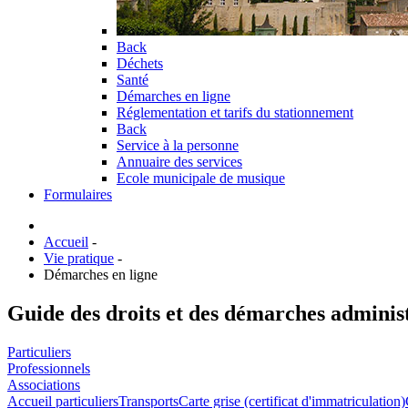
Back
Déchets
Santé
Démarches en ligne
Réglementation et tarifs du stationnement
Back
Service à la personne
Annuaire des services
Ecole municipale de musique
Formulaires
Accueil
-
Vie pratique
-
Démarches en ligne
Guide des droits et des démarches adminis
Particuliers
Professionnels
Associations
Accueil particuliers
Transports
Carte grise (certificat d'immatriculation)