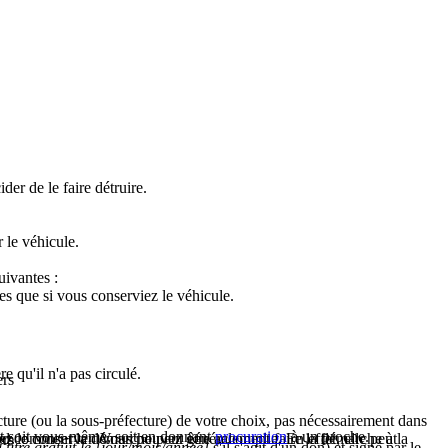
er de le faire détruire.
 le véhicule.
uivantes :
mes que si vous conserviez le véhicule.
e qu'il n'a pas circulé.
ers
cture (ou la sous-préfecture) de votre choix, pas nécessairement dans
nt soit vous-même, soit en donnant
procuration
à un proche.
rd comment la démarche peut être accomplie. En effet, elle peut
irez le conserver. Vous pouvez généralement faire la démarche à la
ers
 titre gratuit le [jour/mois/année]
s'il s'agit d'un don) et signé par le