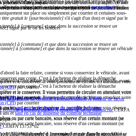
t soit vous-même, soit en donnant procuration à un proche. Vérifiez
s véhicules. Cas général :
 proche. Vérifiez auparavant sur son site internet ou auprès de son
tre effectuée uniquement sur place ou simplement
par courrier
et
 uniquement sur place ou simplement par courrier et certaines sous-
t soit vous-même, soit en donnant procuration à un proche. Vérifiez
t certaines sous-préfectures ne s'occupent plus de l'immatriculation
 uniquement sur place ou simplement par courrier et certaines sous-
 titre gratuit le [jour/mois/année]
s'il s'agit d'un don) et signé par le
s/année] à [commune] et que dans la succession se trouve un
nnée]
signé par le ou les héritiers
,
s/année] à [commune] et que dans la succession se trouve un
/année] à [commune] et que dans la succession se trouve un véhicule
,
 d'abord la faire refaire, comme si vous conserviez le véhicule, avant
conserver une copie. C'est à l'acheteur de réaliser la démarche
 d'abord la faire refaire, comme si vous conserviez le véhicule, avant
léter et le conserver. Il vous permettra de circuler en attendant votre
conserver une copie. C'est à l'acheteur de réaliser la démarche
ion (CPI)
par courrier
léter et le conserver. Il vous permettra de circuler en attendant votre
léter et le conserver. Il vous permettra de circuler en attendant votre
4 ans et
ion (CPI)
léter et le conserver. Il vous permettra de circuler en attendant votre
sauf en cas de dispense du contrôle technique
par courrier
ion (CPI)
par courrier
n et la demande de certificat d'immatriculation À remplir de façon
ion (CPI)
par courrier
4 ans et
 ou parfois au guichet en espèces ou par carte bancaire, sous réserve
sauf en cas de dispense du contrôle technique
4 ans et
sauf en cas de dispense du contrôle technique
de certificat d'immatriculation À remplir de façon manuscrite
CERFA
4 ans et
sauf en cas de dispense du contrôle technique
espèces ou par carte bancaire, sous réserve d'un certain montant (se
espèces ou par carte bancaire, sous réserve d'un certain montant (se
 copie.
espèces ou par carte bancaire, sous réserve d'un certain montant (se
te
CERFA 13753*02
erfa n°13753*02 de perte et une copie écran de l'application SIV à
) le [jour/mois/année] à [commune] et que dans la succession se
) le [jour/mois/année] à [commune] et que dans la succession se