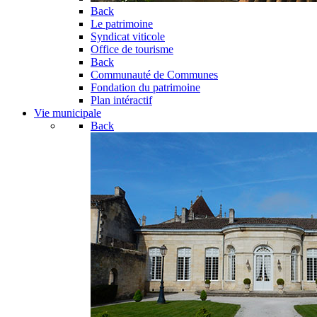
Back
Le patrimoine
Syndicat viticole
Office de tourisme
Back
Communauté de Communes
Fondation du patrimoine
Plan intéractif
Vie municipale
Back