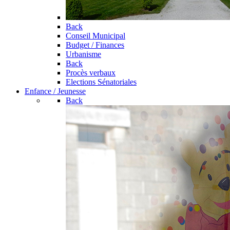
Back
Conseil Municipal
Budget / Finances
Urbanisme
Back
Procès verbaux
Elections Sénatoriales
Enfance / Jeunesse
Back