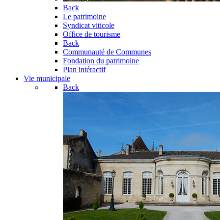
Back
Le patrimoine
Syndicat viticole
Office de tourisme
Back
Communauté de Communes
Fondation du patrimoine
Plan intéractif
Vie municipale
Back