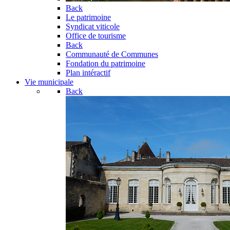
Back
Le patrimoine
Syndicat viticole
Office de tourisme
Back
Communauté de Communes
Fondation du patrimoine
Plan intéractif
Vie municipale
Back