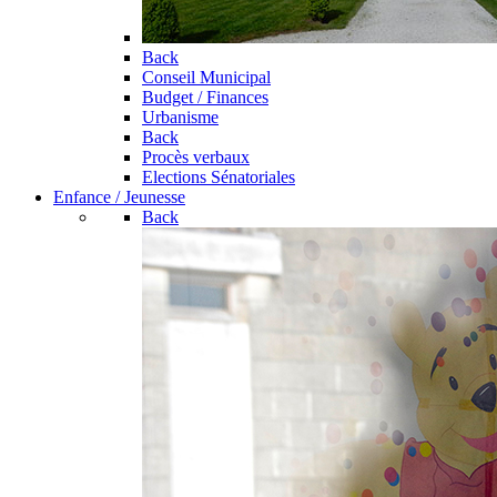
Back
Conseil Municipal
Budget / Finances
Urbanisme
Back
Procès verbaux
Elections Sénatoriales
Enfance / Jeunesse
Back