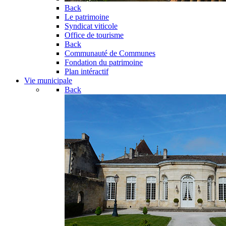
Back
Le patrimoine
Syndicat viticole
Office de tourisme
Back
Communauté de Communes
Fondation du patrimoine
Plan intéractif
Vie municipale
Back