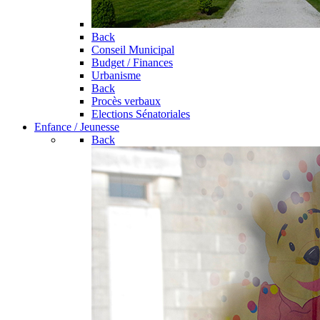
Back
Conseil Municipal
Budget / Finances
Urbanisme
Back
Procès verbaux
Elections Sénatoriales
Enfance / Jeunesse
Back