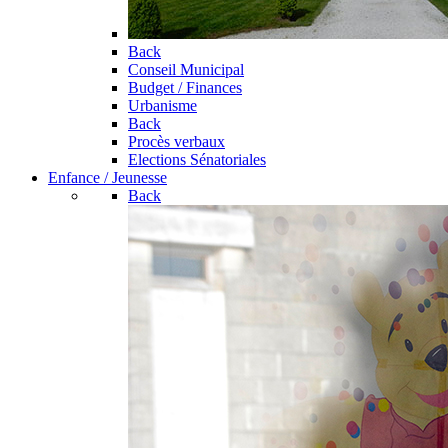
Back
Conseil Municipal
Budget / Finances
Urbanisme
Back
Procès verbaux
Elections Sénatoriales
Enfance / Jeunesse
Back