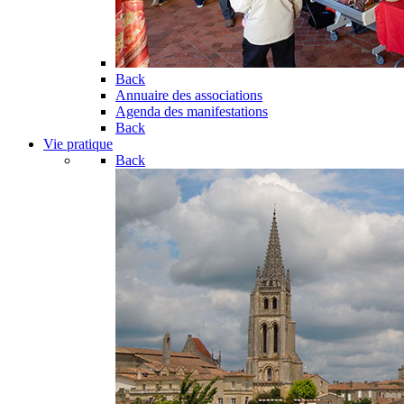
Back
Annuaire des associations
Agenda des manifestations
Back
Vie pratique
Back