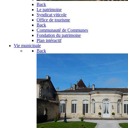
Back
Le patrimoine
Syndicat viticole
Office de tourisme
Back
Communauté de Communes
Fondation du patrimoine
Plan intéractif
Vie municipale
Back