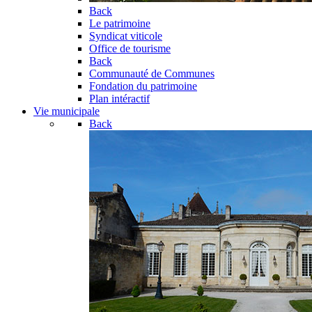
Back
Le patrimoine
Syndicat viticole
Office de tourisme
Back
Communauté de Communes
Fondation du patrimoine
Plan intéractif
Vie municipale
Back