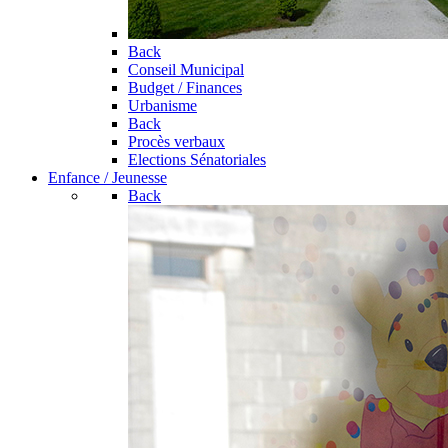
Back
Conseil Municipal
Budget / Finances
Urbanisme
Back
Procès verbaux
Elections Sénatoriales
Enfance / Jeunesse
Back