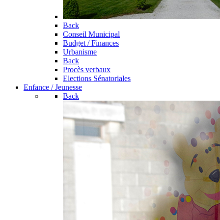
Back
Conseil Municipal
Budget / Finances
Urbanisme
Back
Procès verbaux
Elections Sénatoriales
Enfance / Jeunesse
Back