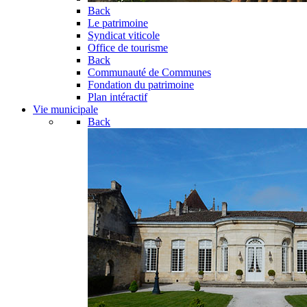
Back
Le patrimoine
Syndicat viticole
Office de tourisme
Back
Communauté de Communes
Fondation du patrimoine
Plan intéractif
Vie municipale
Back