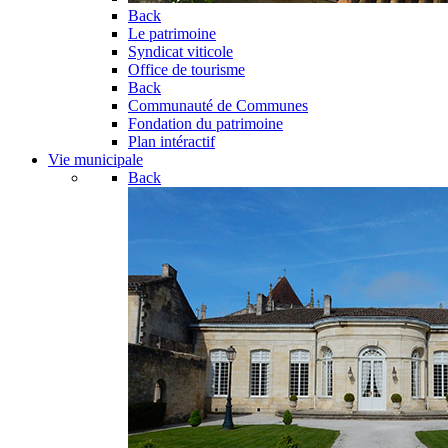
Back
Le patrimoine
Syndicat viticole
Office de tourisme
Back
Communauté de Communes
Fondation du patrimoine
Plan intéractif
Vie municipale
Back