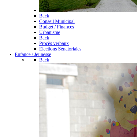
Back
Conseil Municipal
Budget / Finances
Urbanisme
Back
Procès verbaux
Elections Sénatoriales
Enfance / Jeunesse
Back