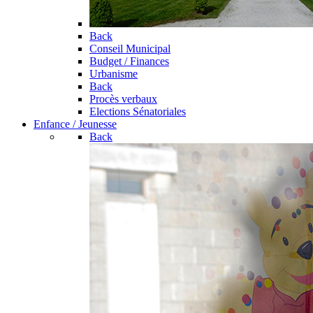
Back
Conseil Municipal
Budget / Finances
Urbanisme
Back
Procès verbaux
Elections Sénatoriales
Enfance / Jeunesse
Back