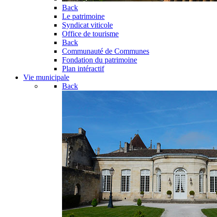
Back
Le patrimoine
Syndicat viticole
Office de tourisme
Back
Communauté de Communes
Fondation du patrimoine
Plan intéractif
Vie municipale
Back