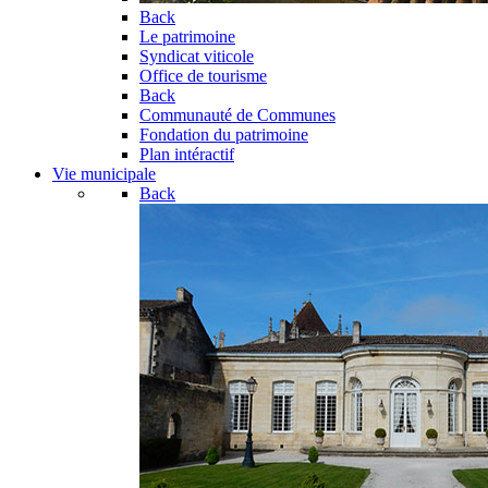
Back
Le patrimoine
Syndicat viticole
Office de tourisme
Back
Communauté de Communes
Fondation du patrimoine
Plan intéractif
Vie municipale
Back