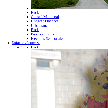
Back
Conseil Municipal
Budget / Finances
Urbanisme
Back
Procès verbaux
Elections Sénatoriales
Enfance / Jeunesse
Back