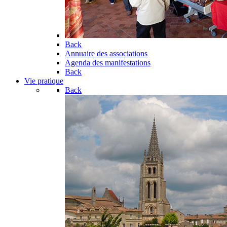
Back
Annuaire des associations
Agenda des manifestations
Back
Vie pratique
Back