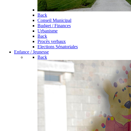
Back
Conseil Municipal
Budget / Finances
Urbanisme
Back
Procès verbaux
Elections Sénatoriales
Enfance / Jeunesse
Back