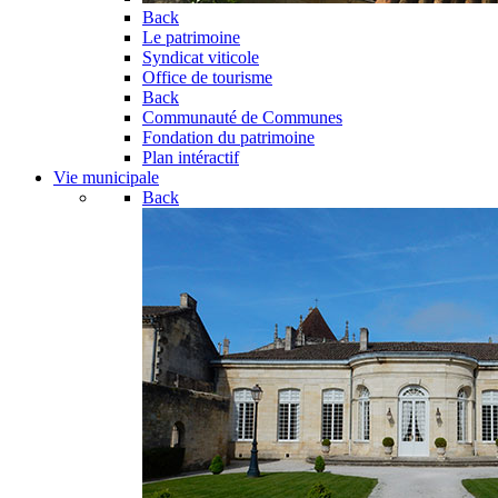
Back
Le patrimoine
Syndicat viticole
Office de tourisme
Back
Communauté de Communes
Fondation du patrimoine
Plan intéractif
Vie municipale
Back