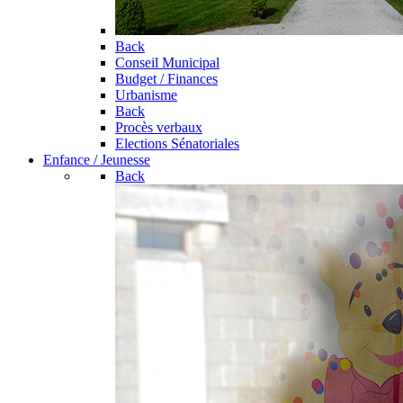
Back
Conseil Municipal
Budget / Finances
Urbanisme
Back
Procès verbaux
Elections Sénatoriales
Enfance / Jeunesse
Back