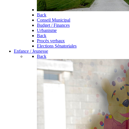
Back
Conseil Municipal
Budget / Finances
Urbanisme
Back
Procès verbaux
Elections Sénatoriales
Enfance / Jeunesse
Back