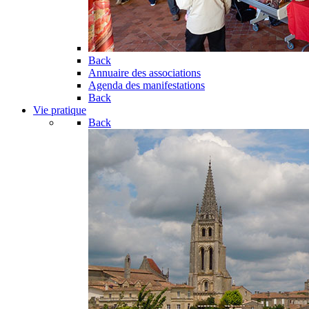
Back
Annuaire des associations
Agenda des manifestations
Back
Vie pratique
Back