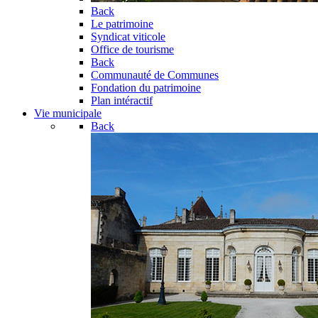
Back
Le patrimoine
Syndicat viticole
Office de tourisme
Back
Communauté de Communes
Fondation du patrimoine
Plan intéractif
Vie municipale
Back