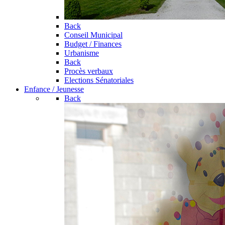
Back
Conseil Municipal
Budget / Finances
Urbanisme
Back
Procès verbaux
Elections Sénatoriales
Enfance / Jeunesse
Back