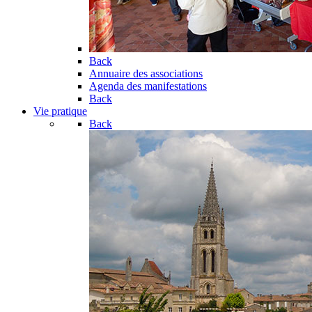
Back
Annuaire des associations
Agenda des manifestations
Back
Vie pratique
Back