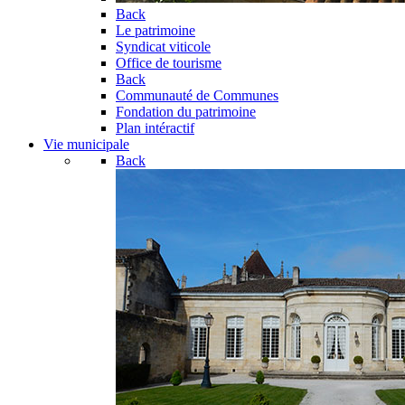
Back
Le patrimoine
Syndicat viticole
Office de tourisme
Back
Communauté de Communes
Fondation du patrimoine
Plan intéractif
Vie municipale
Back