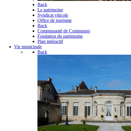
Back
Le patrimoine
Syndicat viticole
Office de tourisme
Back
Communauté de Communes
Fondation du patrimoine
Plan intéractif
Vie municipale
Back