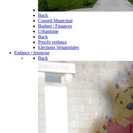
Back
Conseil Municipal
Budget / Finances
Urbanisme
Back
Procès verbaux
Elections Sénatoriales
Enfance / Jeunesse
Back