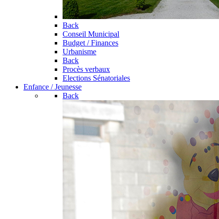
Back
Conseil Municipal
Budget / Finances
Urbanisme
Back
Procès verbaux
Elections Sénatoriales
Enfance / Jeunesse
Back