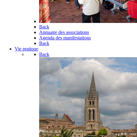
Back
Annuaire des associations
Agenda des manifestations
Back
Vie pratique
Back