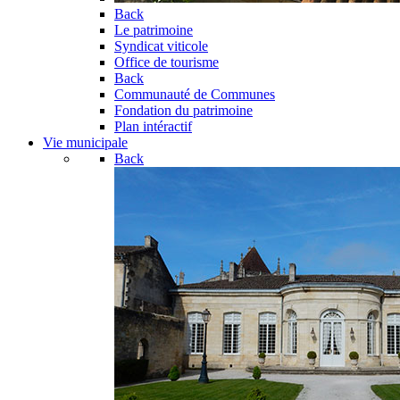
Back
Le patrimoine
Syndicat viticole
Office de tourisme
Back
Communauté de Communes
Fondation du patrimoine
Plan intéractif
Vie municipale
Back