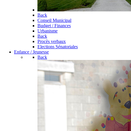
Back
Conseil Municipal
Budget / Finances
Urbanisme
Back
Procès verbaux
Elections Sénatoriales
Enfance / Jeunesse
Back