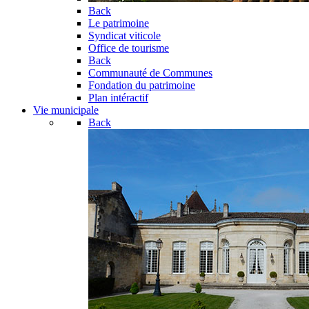
Back
Le patrimoine
Syndicat viticole
Office de tourisme
Back
Communauté de Communes
Fondation du patrimoine
Plan intéractif
Vie municipale
Back