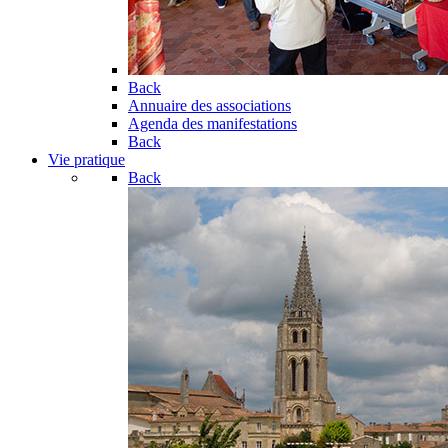
Back
Annuaire des associations
Agenda des manifestations
Back
Vie pratique
Back