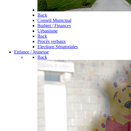
Back
Conseil Municipal
Budget / Finances
Urbanisme
Back
Procès verbaux
Elections Sénatoriales
Enfance / Jeunesse
Back