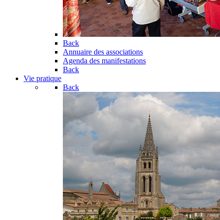
Back
Annuaire des associations
Agenda des manifestations
Back
Vie pratique
Back