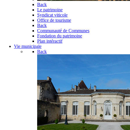
Back
Le patrimoine
Syndicat viticole
Office de tourisme
Back
Communauté de Communes
Fondation du patrimoine
Plan intéractif
Vie municipale
Back