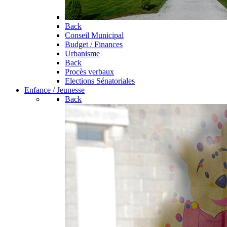
Back
Conseil Municipal
Budget / Finances
Urbanisme
Back
Procès verbaux
Elections Sénatoriales
Enfance / Jeunesse
Back