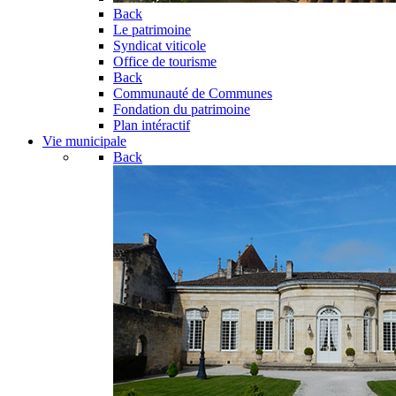
Back
Le patrimoine
Syndicat viticole
Office de tourisme
Back
Communauté de Communes
Fondation du patrimoine
Plan intéractif
Vie municipale
Back