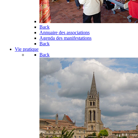
Back
Annuaire des associations
Agenda des manifestations
Back
Vie pratique
Back