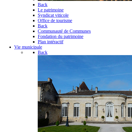
Back
Le patrimoine
Syndicat viticole
Office de tourisme
Back
Communauté de Communes
Fondation du patrimoine
Plan intéractif
Vie municipale
Back