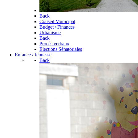
Back
Conseil Municipal
Budget / Finances
Urbanisme
Back
Procès verbaux
Elections Sénatoriales
Enfance / Jeunesse
Back