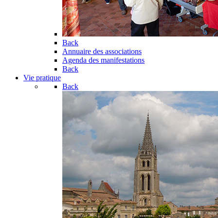
Back
Annuaire des associations
Agenda des manifestations
Back
Vie pratique
Back