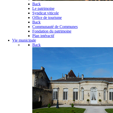
Back
Le patrimoine
Syndicat viticole
Office de tourisme
Back
Communauté de Communes
Fondation du patrimoine
Plan intéractif
Vie municipale
Back