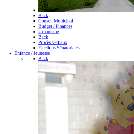
Back
Conseil Municipal
Budget / Finances
Urbanisme
Back
Procès verbaux
Elections Sénatoriales
Enfance / Jeunesse
Back