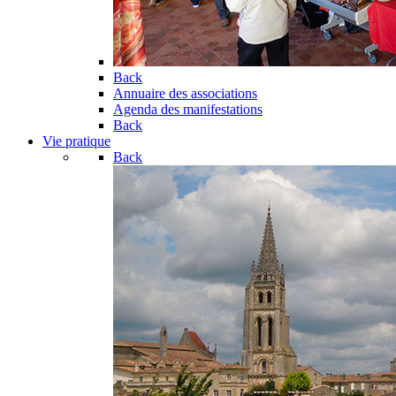
Back
Annuaire des associations
Agenda des manifestations
Back
Vie pratique
Back