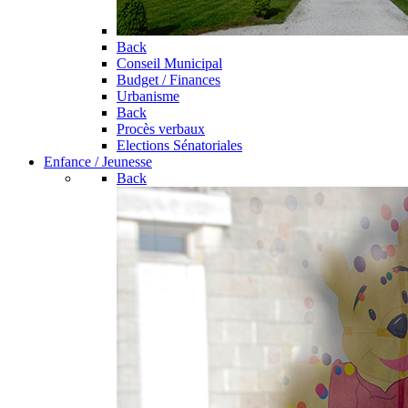
Back
Conseil Municipal
Budget / Finances
Urbanisme
Back
Procès verbaux
Elections Sénatoriales
Enfance / Jeunesse
Back