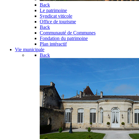
Back
Le patrimoine
Syndicat viticole
Office de tourisme
Back
Communauté de Communes
Fondation du patrimoine
Plan intéractif
Vie municipale
Back