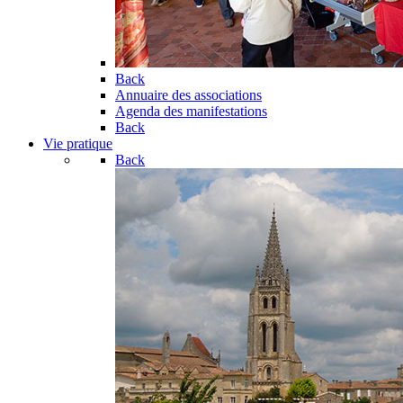
Back
Annuaire des associations
Agenda des manifestations
Back
Vie pratique
Back