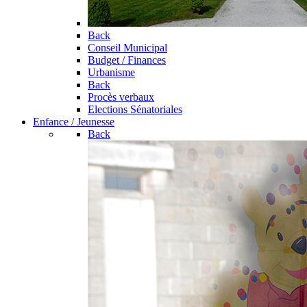
Back
Conseil Municipal
Budget / Finances
Urbanisme
Back
Procès verbaux
Elections Sénatoriales
Enfance / Jeunesse
Back