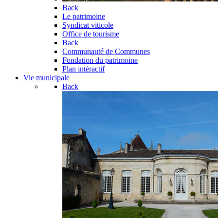
Back
Le patrimoine
Syndicat viticole
Office de tourisme
Back
Communauté de Communes
Fondation du patrimoine
Plan intéractif
Vie municipale
Back