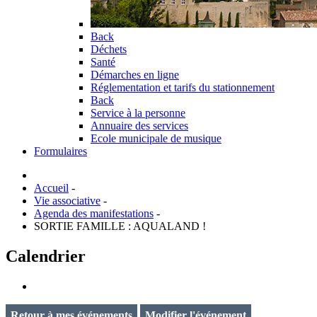
Back
Déchets
Santé
Démarches en ligne
Réglementation et tarifs du stationnement
Back
Service à la personne
Annuaire des services
Ecole municipale de musique
Formulaires
Accueil
-
Vie associative
-
Agenda des manifestations
-
SORTIE FAMILLE : AQUALAND !
Calendrier
Retour à mes événements
Modifier l'événement