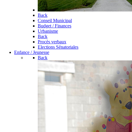
Back
Conseil Municipal
Budget / Finances
Urbanisme
Back
Procès verbaux
Elections Sénatoriales
Enfance / Jeunesse
Back