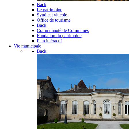
Back
Le patrimoine
Syndicat viticole
Office de tourisme
Back
Communauté de Communes
Fondation du patrimoine
Plan intéractif
Vie municipale
Back