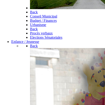
Back
Conseil Municipal
Budget / Finances
Urbanisme
Back
Procès verbaux
Elections Sénatoriales
Enfance / Jeunesse
Back