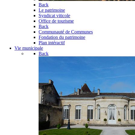
Back
Le patrimoine
Syndicat viticole
Office de tourisme
Back
Communauté de Communes
Fondation du patrimoine
Plan intéractif
Vie municipale
Back